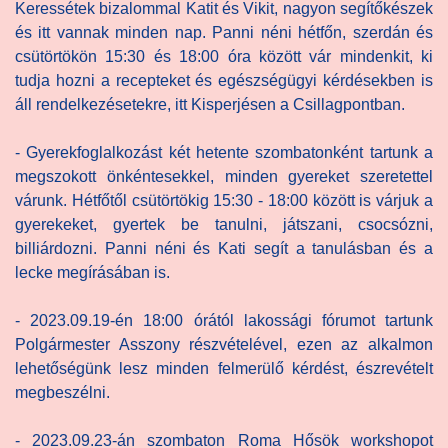
Keressétek bizalommal Katit és Vikit, nagyon segítőkészek
és itt vannak minden nap. Panni néni hétfőn, szerdán és
csütörtökön 15:30 és 18:00 óra között vár mindenkit, ki
tudja hozni a recepteket és egészségügyi kérdésekben is
áll rendelkezésetekre, itt Kisperjésen a Csillagpontban.
- Gyerekfoglalkozást két hetente szombatonként tartunk a
megszokott önkéntesekkel, minden gyereket szeretettel
várunk. Hétfőtől csütörtökig 15:30 - 18:00 között is várjuk a
gyerekeket, gyertek be tanulni, játszani, csocsózni,
billiárdozni. Panni néni és Kati segít a tanulásban és a
lecke megírásában is.
- 2023.09.19-én 18:00 órától lakossági fórumot tartunk
Polgármester Asszony részvételével, ezen az alkalmon
lehetőségünk lesz minden felmerülő kérdést, észrevételt
megbeszélni.
- 2023.09.23-án szombaton Roma Hősök workshopot