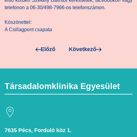
első körben Székely Bálintot keressétek, facebookon vagy
telefonon a 06-30/498-7966-os telefonszámon.
Köszönettel:
A Csillagpont csapata
Előző
Következő
Társadalomklinika Egyesület
7635 Pécs, Forduló köz 1.