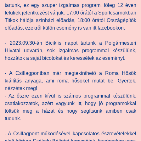
tartunk, ez egy szuper izgalmas program, főleg 12 éven
felüliek jelentkezést várjuk. 17:00 órától a Sportcsarnokban
Titkok hálója színházi előadás, 18:00 órától Országépítők
előadás, ezekről külön esemény is van itt facebookon.
- 2023.09.30-án Biciklis napot tartunk a Polgármesteri
Hivatal udvarán, sok izgalmas programmal készülünk,
hozzátok a saját bicótokat és keressétek az eseményt.
- A Csillagpontban már megtekinthető a Roma Hősök
kiállítás anyaga, ami roma hősöket mutat be. Gyertek,
nézzétek meg!
- Az őszre ezen kívül is számos programmal készülünk,
csatlakozzatok, azért vagyunk itt, hogy jó programokkal
töltsük meg a házat és hogy segítsünk amiben csak
tudunk.
- A Csillagpont működésével kapcsolatos észrevételekkel