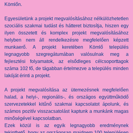
Kömlőn.
Egyesületünk a projekt megvalósításához nélkülözhetetlen
szociális szakmai tudást és hátteret biztosítja, hiszen egy
ilyen összetett és komplex projekt megvalósításához
helyben nem áll rendelkezésre megfelelően képzett
munkaerő. A projekt keretében Kömlő település
legnagyobb szegregátumában valósulnak meg a
fejlesztési folyamatok, az elsődleges célcsoporttagok
száma 102 fő, de tágabban értelmezve a település minden
lakóját érinti a projekt.
A projekt megvalósítása az ütemezésnek megfelelően
halad, a helyi-, regionális-, és országos együttműködő
szervezetekkel kitűnő szakmai kapcsolatot ápolunk, és
számos pozitív visszacsatolást kaptunk a munkánk magas
minőségével kapcsolatban.
Ezek közül is az egyik legnagyobb eredménynek
tekinthető, hogy az országosan majdnem 100 településen