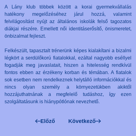
A Lány klub többek között a korai gyermekvállalás
hatékony megelőzéséhez járul hozzá, valamint
felvilágosítást nyújt az általános iskolák felső tagozatos
diákjai részére. Emellett női identitáserősítő, önismeretet,
önbizalmat fejleszt.
Felkészült, tapasztalt trénerünk képes kialakítani a bizalmi
légkört a serdülőkorú fiatalokkal, ezáltal nagyobb eséllyel
fogadják meg javaslatait, hiszen a hitelesség rendkívül
fontos ebben az érzékeny korban és témában. A fiatalok
sok esetben nem rendelkeznek helytálló információkkal és
nincs olyan személy a környezetükben akiktől
hozzájuthatnának a megfelelő tudáshoz, így ezen
szolgáltatásunk is hiánypótlónak nevezhető.
Előző
Következő