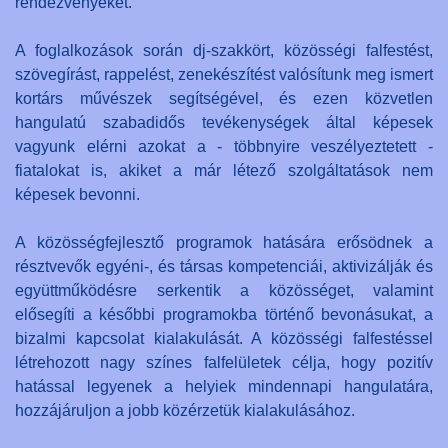
rendezvényeket.
A foglalkozások során dj-szakkört, közösségi falfestést,
szövegírást, rappelést, zenekészítést valósítunk meg ismert
kortárs művészek segítségével, és ezen közvetlen
hangulatú szabadidős tevékenységek által képesek
vagyunk elérni azokat a - többnyire veszélyeztetett -
fiatalokat is, akiket a már létező szolgáltatások nem
képesek bevonni.
A közösségfejlesztő programok hatására erősödnek a
résztvevők egyéni-, és társas kompetenciái, aktivizálják és
együttműködésre serkentik a közösséget, valamint
elősegíti a későbbi programokba történő bevonásukat, a
bizalmi kapcsolat kialakulását. A közösségi falfestéssel
létrehozott nagy színes falfelületek célja, hogy pozitív
hatással legyenek a helyiek mindennapi hangulatára,
hozzájáruljon a jobb közérzetük kialakulásához.